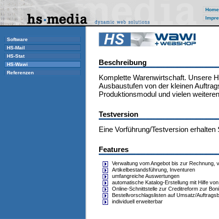
Home
Impre
Software
HS-Mail
HS-Stat
Beschreibung
HS-Wawi
Referenzen
Komplette Warenwirtschaft. Unsere HS
Ausbaustufen von der kleinen Auftrag
Produktionsmodul und vielen weiteren
Testversion
Eine Vorführung/Testversion erhalten 
Features
Verwaltung vom Angebot bis zur Rechnung, 
Artikelbestandsführung, Inventuren
umfangreiche Auswertungen
automatische Katalog-Erstellung mit Hilfe vo
Online-Schnittstelle zur Creditreform zur Bon
Bestellvorschlagslisten auf Umsatz/Auftrags
individuell erweiterbar