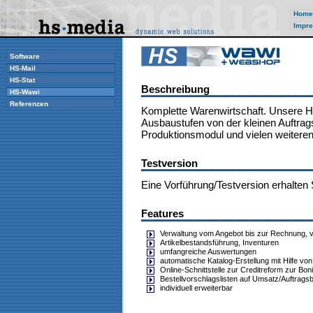
Home
Impre
Software
HS-Mail
HS-Stat
Beschreibung
HS-Wawi
Referenzen
Komplette Warenwirtschaft. Unsere HS
Ausbaustufen von der kleinen Auftrag
Produktionsmodul und vielen weiteren
Testversion
Eine Vorführung/Testversion erhalten 
Features
Verwaltung vom Angebot bis zur Rechnung, 
Artikelbestandsführung, Inventuren
umfangreiche Auswertungen
automatische Katalog-Erstellung mit Hilfe vo
Online-Schnittstelle zur Creditreform zur Bon
Bestellvorschlagslisten auf Umsatz/Auftrags
individuell erweiterbar