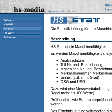
Home
Impre
Software
HS-Mail
Die Statistik-Lösung für Ihre Maschin
HS-Stat
HS-Wawi
Referenzen
Beschreibung
HS-Stat ist ein Maschinenfähigkeits
Es werden Maschinenfähigkeitsanalys
Analysedatum
Teil-Nr. und -Bezeichnung
Maschinen-Nr. und -Bezeichn
Merkmalsnummer, Merkmalsar
Einheit (z.B. mm, Grad)
OSG und USG
Dazu wird eine Messwerttabelle angele
Regel mehr als 100 Werte).
Prüfberichte, wie Erstmusterprüfberi
werden.
Das Ergebnis ist eine vollständige Ma