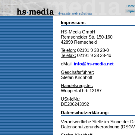
Home
Impre
Impressum:
HS-Media GmbH
Remscheider Str. 150-160
42899 Remscheid
Telefon:
02191 9 33 28-0
Telefax:
02191 9 33 28-49
eMail:
info@hs-media.net
Geschäftsführer:
Stefan Kirchhoff
Handelsregister:
Wuppertal hrb 12187
USt-IdNr.:
DE206243992
Datenschutzerklärung:
Verantwortliche Stelle im Sinne der 
Datenschutzgrundverordnung (DSGVO