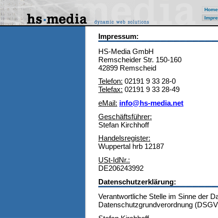
Home
Impre
Impressum:
HS-Media GmbH
Remscheider Str. 150-160
42899 Remscheid
Telefon:
02191 9 33 28-0
Telefax:
02191 9 33 28-49
eMail:
info@hs-media.net
Geschäftsführer:
Stefan Kirchhoff
Handelsregister:
Wuppertal hrb 12187
USt-IdNr.:
DE206243992
Datenschutzerklärung:
Verantwortliche Stelle im Sinne der 
Datenschutzgrundverordnung (DSGVO