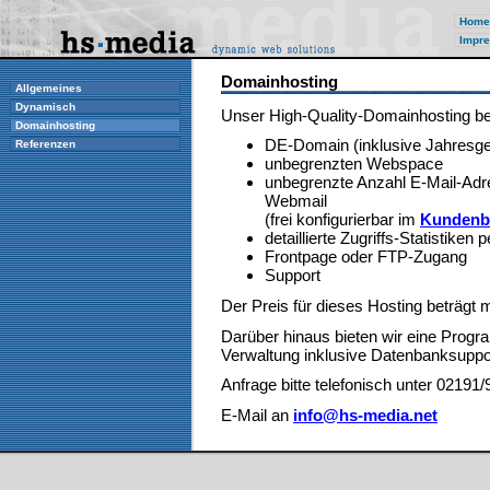
Home
Impre
Domainhosting
Allgemeines
Dynamisch
Unser High-Quality-Domainhosting bei
Domainhosting
DE-Domain (inklusive Jahresg
Referenzen
unbegrenzten Webspace
unbegrenzte Anzahl E-Mail-Adr
Webmail
(frei konfigurierbar im
Kundenb
detaillierte Zugriffs-Statistiken 
Frontpage oder FTP-Zugang
Support
Der Preis für dieses Hosting beträgt
Darüber hinaus bieten wir eine Progr
Verwaltung inklusive Datenbanksuppor
Anfrage bitte telefonisch unter 02191
E-Mail an
info@hs-media.net