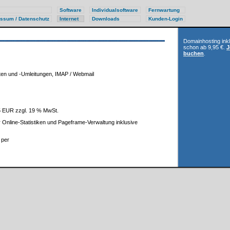
Software
Individualsoftware
Fernwartung
ssum / Datenschutz
Internet
Downloads
Kunden-Login
Domainhosting ink
schon ab 9,95 €.
J
buchen
.
ten und -Umleitungen, IMAP / Webmail
95 EUR zzgl. 19 % MwSt.
 Online-Statistiken und Pageframe-Verwaltung inklusive
 per