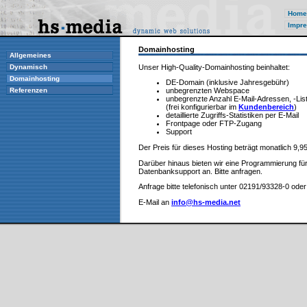
Home
Impre
Domainhosting
Allgemeines
Unser High-Quality-Domainhosting beinhaltet:
Dynamisch
Domainhosting
DE-Domain (inklusive Jahresgebühr)
Referenzen
unbegrenzten Webspace
unbegrenzte Anzahl E-Mail-Adressen, -Lis
(frei konfigurierbar im
Kundenbereich
)
detaillierte Zugriffs-Statistiken per E-Mail
Frontpage oder FTP-Zugang
Support
Der Preis für dieses Hosting beträgt monatlich 9,
Darüber hinaus bieten wir eine Programmierung für
Datenbanksupport an. Bitte anfragen.
Anfrage bitte telefonisch unter 02191/93328-0 oder
E-Mail an
info@hs-media.net