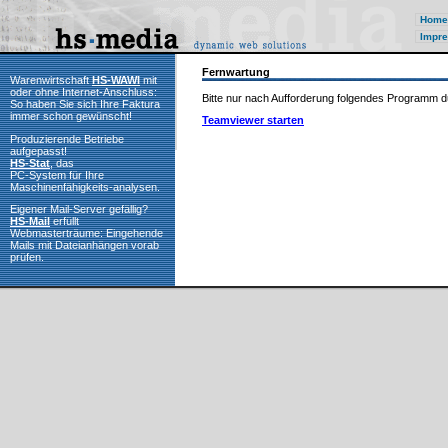
Home
Impre
Fernwartung
Warenwirtschaft
HS-WAWI
mit
oder ohne Internet-Anschluss:
Bitte nur nach Aufforderung folgendes Programm d
So haben Sie sich Ihre Faktura
immer schon gewünscht!
Teamviewer starten
Produzierende Betriebe
aufgepasst!
HS-Stat
, das
PC-System für Ihre
Maschinenfähigkeits-analysen.
Eigener Mail-Server gefällig?
HS-Mail
erfüllt
Webmasterträume: Eingehende
Mails mit Dateianhängen vorab
prüfen.